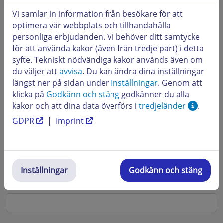
Vi samlar in information från besökare för att
optimera vår webbplats och tillhandahålla
Förnamn
personliga erbjudanden. Vi behöver ditt samtycke
för att använda kakor (även från tredje part) i detta
syfte. Tekniskt nödvändiga kakor används även om
du väljer att
avvisa
. Du kan ändra dina inställningar
längst ner på sidan under
Inställningar
. Genom att
Efternamn
klicka på
Godkänn och stäng
godkänner du alla
kakor och att dina data överförs i
tredjeländer
.
GDPR
|
Imprint
E-postadress som är lagrad med STRATO
Inställningar
Godkänn och stäng
Upprepa e-postadress