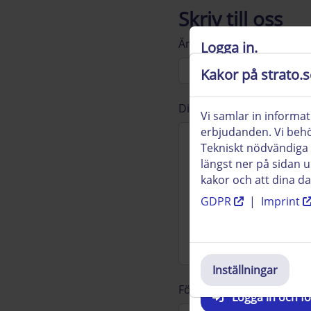
Skriv till oss
Ämne:
Logga in.
Kakor på strato.s
För vissa av dina för
Din fråga/ditt meddelande 
Detta gäller till exe
Vi samlar in informat
Efter autentiseringen
erbjudanden. Vi behöv
Dina inloggningsuppg
Tekniskt nödvändiga 
längst ner på sidan 
kakor och att dina da
GDPR
|
Imprint
Lösenord
Inställningar
Förnamn:
Logga in och fo