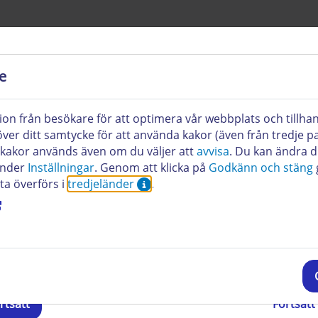
e
frågningar måste vi autentisera dig som kund.
till oss:
mpel för information om dina konfigurationer eller frågor ang
ion från besökare för att optimera vår webbplats och tillha
 vidarebefordras du direkt till vårt kontaktformulär.
er ditt samtycke för att använda kakor (även från tredje part
ifter
kakor används även om du väljer att
avvisa
. Du kan ändra d
Så hitta
under
Inställningar
. Genom att klicka på
Godkänn och stäng
ta överförs i
tredjeländer
.
Har du
Efternamn:
rtsätt
Fortsät