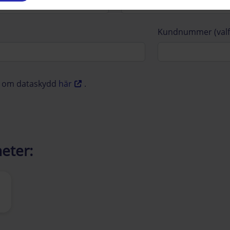
Kundnummer (valfr
on om dataskydd
här
.
eter: