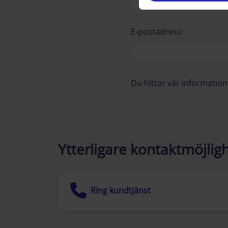
E-postadress:
Du hittar vår informati
Ytterligare kontaktmöjligh
Ring kundtjänst