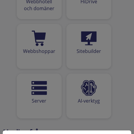
Webbhotell
HiDrive
och domäner
Webbshoppar
Sitebuilder
Server
AI-verktyg
Vanliga frågor