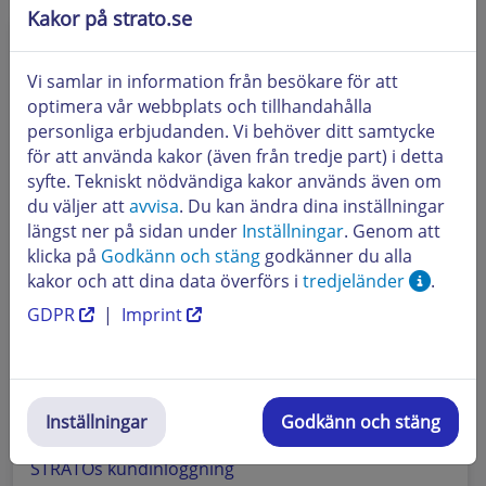
Kakor på strato.se
Aktuellt
Första steg
Hur loggar jag in i min STRATO webbshop?
Vi samlar in information från besökare för att
optimera vår webbplats och tillhandahålla
Webbhotell och domäner
personliga erbjudanden. Vi behöver ditt samtycke
Vilka DNS-poster finns tillgängliga hos STRATO och
för att använda kakor (även från tredje part) i detta
hur kan jag hantera dem?
syfte. Tekniskt nödvändiga kakor används även om
du väljer att
avvisa
. Du kan ändra dina inställningar
Vanliga frågor från nya kunder
längst ner på sidan under
Inställningar
. Genom att
Vad är SFTP och hur kan jag använda det?
klicka på
Godkänn och stäng
godkänner du alla
kakor och att dina data överförs i
tredjeländer
.
Vanliga problem
GDPR
|
Imprint
Hur fungerar ett byte av leverantör från STRATO?
Webbhotell och domäner
Hur du använder STRATO SSL
Inställningar
Godkänn och stäng
Webbhotell och domäner
STRATOs kundinloggning