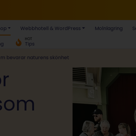
hop
Webbhotell & WordPress
Molnlagring
S
HOT
ng
Tips
om bevarar naturens skönhet
r
som