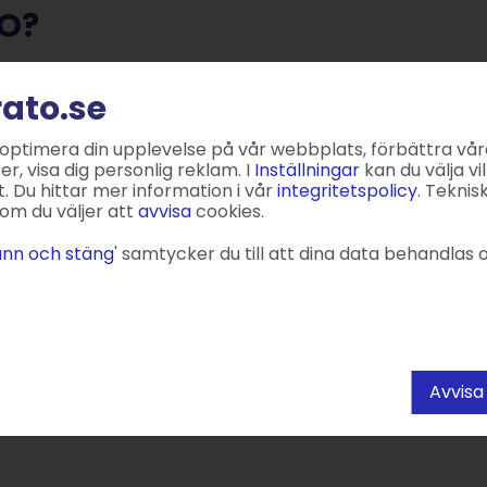
TO?
ångade mitt intresse. Jag hade
rato.se
n när jag tittade närmare på
r bra och jag uppskattade
 optimera din upplevelse på vår webbplats, förbättra vår
TO kändes smidigt och rätt för
, visa dig personlig reklam. I
Inställningar
kan du välja vil
. Du hittar mer information i vår
integritetspolicy
. Teknis
om du väljer att
avvisa
cookies.
TO för
din hemsida
?
nn och stäng
' samtycker du till att dina data behandlas o
, smidigt och enkelt att använda.
tid att lära sig, men nu när jag haft
ra. Jag använder det som webbshop
Avvisa
jag behöver – tydliga kategorier