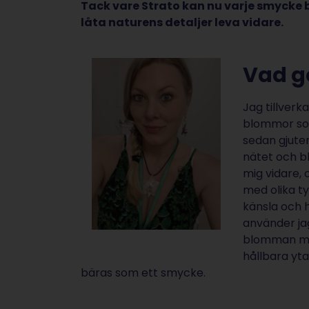
Tack vare Strato kan nu varje smycke b
låta naturens detaljer leva vidare.
Vad gö
Jag tillver
blommor som
sedan gjuter 
nätet och b
mig vidare,
med olika ty
känsla och 
använder jag
blomman med
hållbara yt
bäras som ett smycke.