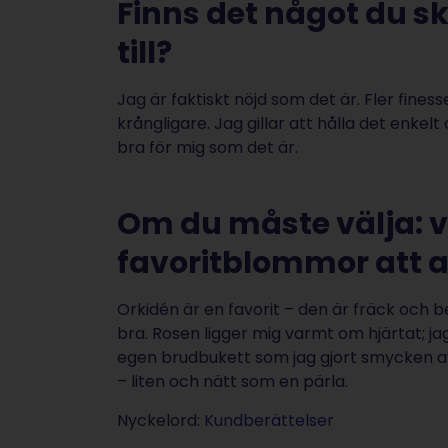
Finns det något du sku
till?
Jag är faktiskt nöjd som det är. Fler fines
krångligare. Jag gillar att hålla det enkel
bra för mig som det är.
Om du måste välja: vi
favoritblommor att 
Orkidén är en favorit – den är fräck och b
bra. Rosen ligger mig varmt om hjärtat; ja
egen brudbukett som jag gjort smycken av. 
– liten och nätt som en pärla.
Nyckelord:
Kundberättelser