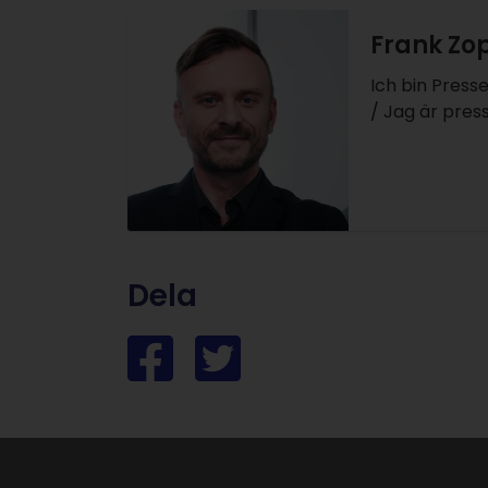
Frank Zo
Ich bin Press
/ Jag är pre
Dela