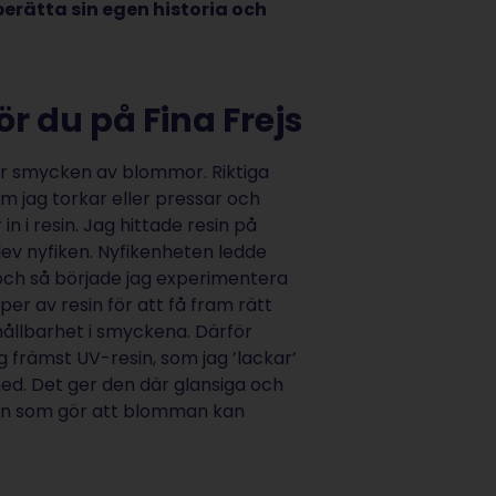
erätta sin egen historia och
r du på Fina Frejs
kar smycken av blommor. Riktiga
 jag torkar eller pressar och
in i resin. Jag hittade resin på
lev nyfiken. Nyfikenheten ledde
 och så började jag experimentera
per av resin för att få fram rätt
hållbarhet i smyckena. Därför
 främst UV-resin, som jag ’lackar’
. Det ger den där glansiga och
an som gör att blomman kan