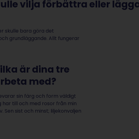
lle vilja förbättra eller lägg
ser skulle bara göra det
t och grundläggande. Allt fungerar
lka är dina tre
arbeta med?
evarar sin färg och form väldigt
g har till och med rosor från min
Sen sist och minst; liljekonvaljen