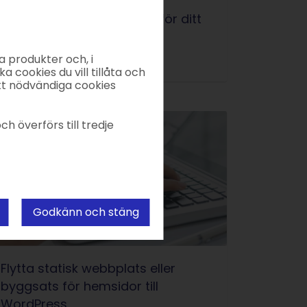
ndersökning: så påverkar
oppdomänen förtroendet för ditt
öretag
a produkter och, i
26.09.2023
|
Frank
|
5 min.
ka cookies du vill tillåta och
kt nödvändiga cookies
ch överförs till tredje
Godkänn och stäng
Flytta statisk webbplats eller
byggsats för hemsidor till
WordPress