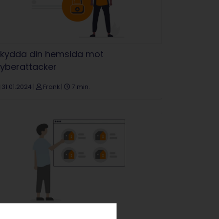
kydda din hemsida mot
yberattacker
31.01.2024
|
Frank
|
7 min.