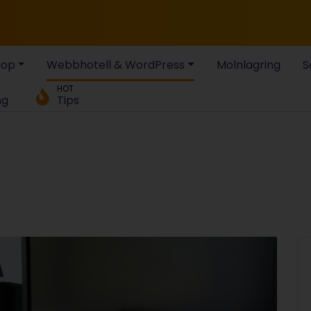
hop
Webbhotell & WordPress
Molnlagring
S
HOT
ng
Tips