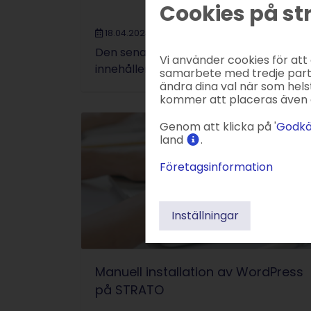
Cookies på st
18.04.2024
|
Frank
|
7 min.
Den senaste versionen av WordPress, 6.
Vi använder cookies för att
innehåller flera förbättringar och nya fu
samarbete med tredje parter
ändra dina val när som helst
kommer att placeras även 
Genom att klicka på '
Godkä
land
.
Företagsinformation
Inställningar
Manuell installation av WordPress
på STRATO