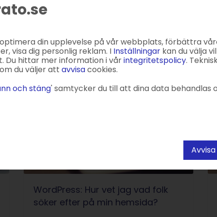
U
rato.se
t
f
5, går nu att ladda ner. Uppdateringen
 optimera din upplevelse på vår webbplats, förbättra vår
nktioner. I denna blogg går vi igenom ...
, visa dig personlig reklam. I
Inställningar
kan du välja vil
. Du hittar mer information i vår
integritetspolicy
. Teknis
om du väljer att
avvisa
cookies.
nn och stäng
' samtycker du till att dina data behandlas o
Avvisa
WordPress: Hur vet jag vad folk
söker efter på min hemsida?