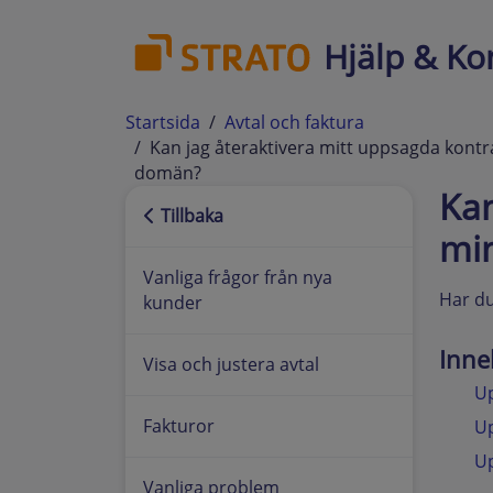
Hjälp & Ko
Startsida
Avtal och faktura
Kan jag återaktivera mitt uppsagda kontr
domän?
Kan
Tillbaka
mi
Vanliga frågor från nya
Har du
kunder
Inne
Visa och justera avtal
Up
Fakturor
U
U
Vanliga problem