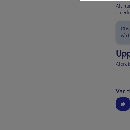
Att hä
anledn
Obse
vårt
Upp
Återak
Var d