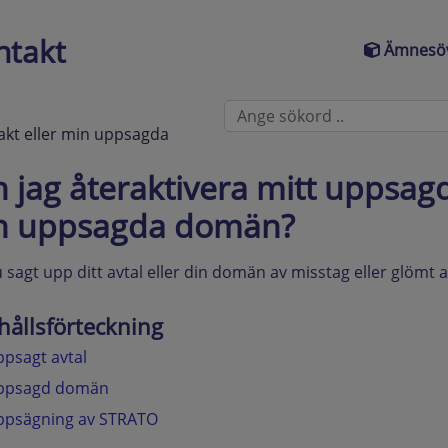
ntakt
Ämnesöv
akt eller min uppsagda
 jag återaktivera mitt uppsagd
n uppsagda domän?
 sagt upp ditt avtal eller din domän av misstag eller glömt at
hållsförteckning
psagt avtal
ppsagd domän
ppsägning av STRATO