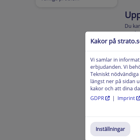
Upp
Du kan
avtale
Kakor på strato.s
Om det
uppsä
Vi samlar in informat
erbjudanden. Vi behöv
Tekniskt nödvändiga 
Obse
längst ner på sidan 
kakor och att dina da
Up
GDPR
|
Imprint
På sam
30 dag
Inställningar
Om en 