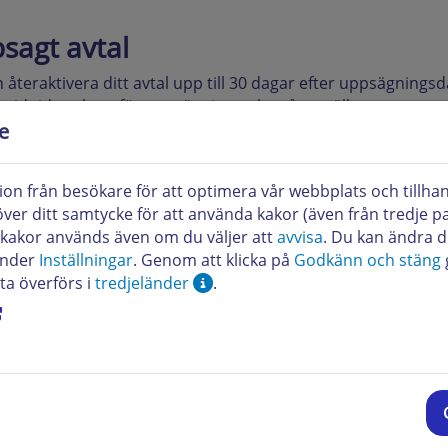
sagt avtal
 återaktivera ditt avtal upp till 30 dagar efter uppsägnings
t vid tidpunkten för uppsägningen kan återställas.
e
 uppsagda kontraktet är en server kan den återaktiveras upp
gningsdatumet.
ion från besökare för att optimera vår webbplats och tillha
er ditt samtycke för att använda kakor (även från tredje part
kakor används även om du väljer att
avvisa
. Du kan ändra d
rvera att beställningen kommer att återaktiveras med den 
under
Inställningar
. Genom att klicka på
Godkänn och stäng
ta överförs i
tredjeländer
.
psagd domän
ma sätt kan domäner som har sagts upp av misstag eller s
ar efter avbokningen.
domän befinner sig i den så kallade Ångerperioden kan vi f