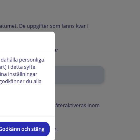
datumet. De uppgifter som fanns kvar i
 till högst 7 dagar efter
ndahålla personliga
) i detta syfte.
ina inställningar
vanliga termen igen.
godkänner du alla
om fortfarande behövs återaktiveras inom
Godkänn och stäng
örsöka återaktivera den.