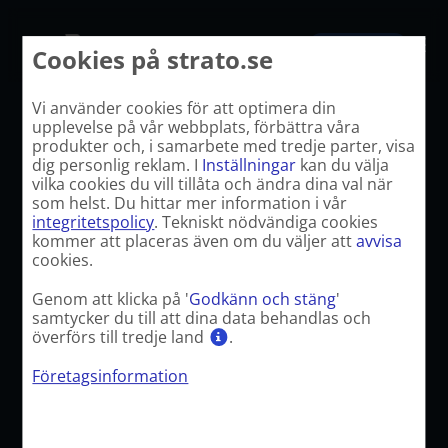
Hoppa
till
Kontakta oss
Cookies på strato.se
innehåll
Vi använder cookies för att optimera din
upplevelse på vår webbplats, förbättra våra
produkter och, i samarbete med tredje parter, visa
dig personlig reklam. I
Inställningar
kan du välja
vilka cookies du vill tillåta och ändra dina val när
som helst. Du hittar mer information i vår
integritetspolicy
. Tekniskt nödvändiga cookies
kommer att placeras även om du väljer att
avvisa
cookies.
Genom att klicka på '
Godkänn och stäng
'
samtycker du till att dina data behandlas och
överförs till tredje land
.
Företagsinformation
FöretagarAllsvenskan
Tillväxtligan i svenskt företagande