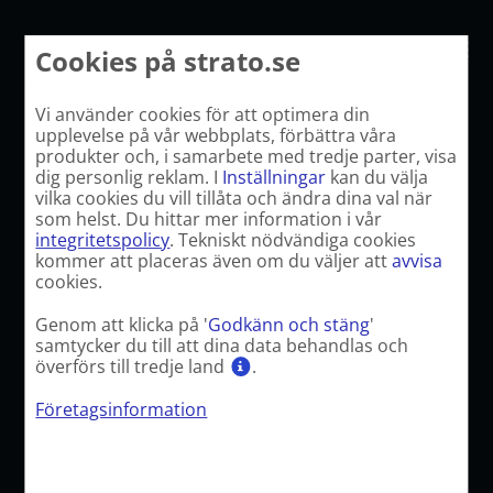
Hoppa
till
Kontakta oss
Cookies på strato.se
innehåll
Vi använder cookies för att optimera din
upplevelse på vår webbplats, förbättra våra
produkter och, i samarbete med tredje parter, visa
dig personlig reklam. I
Inställningar
kan du välja
vilka cookies du vill tillåta och ändra dina val när
som helst. Du hittar mer information i vår
integritetspolicy
. Tekniskt nödvändiga cookies
kommer att placeras även om du väljer att
avvisa
cookies.
Genom att klicka på '
Godkänn och stäng
'
samtycker du till att dina data behandlas och
överförs till tredje land
.
Företagsinformation
FöretagarAllsvenskan
Tillväxtligan i svenskt företagande