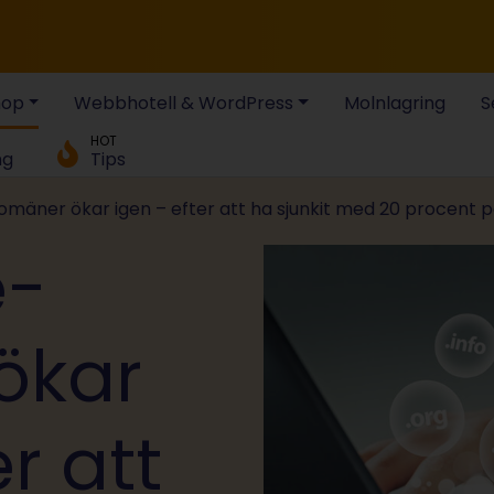
hop
Webbhotell & WordPress
Molnlagring
S
HOT
ng
Tips
omäner ökar igen – efter att ha sjunkit med 20 procent 
e-
ökar
r att