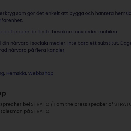
h verktyg som gör det enkelt att bygga och hantera hemsi
rfarenhet.
ssad eftersom de flesta besökare använder mobilen.
in närvaro i sociala medier, inte bara ett substitut. Dag
erad närvaro på flera kanaler.
ng
,
Hemsida
,
Webbshop
pp
esprecher bei STRATO / I am the press speaker of STRAT
sstalesman på STRATO.