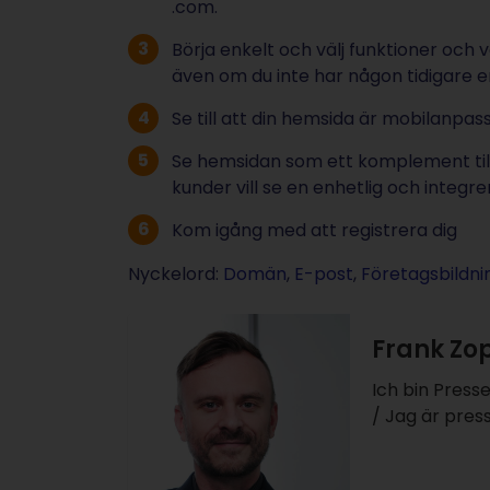
.com.
Börja enkelt och välj funktioner oc
även om du inte har någon tidigare e
Se till att din hemsida är mobilanpa
Se hemsidan som ett komplement till d
kunder vill se en enhetlig och integr
Kom igång med att registrera dig
Nyckelord:
Domän
,
E-post
,
Företagsbildni
Frank Zo
Ich bin Press
/ Jag är pre