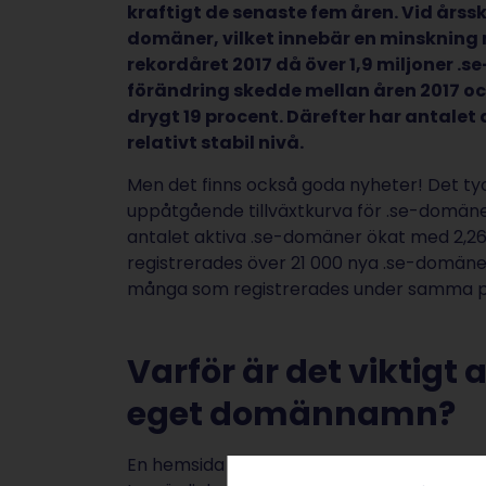
kraftigt de senaste fem åren. Vid årssk
domäner, vilket innebär en minskning
rekordåret 2017 då över 1,9 miljoner .s
förändring skedde mellan åren 2017 oc
drygt 19 procent. Därefter har antalet
relativt stabil nivå.
Men det finns också goda nyheter! Det tyck
uppåtgående tillväxtkurva för .se-domäne
antalet aktiva .se-domäner ökat med 2,26
registrerades över 21 000 nya .se-domäner
många som registrerades under samma pe
Varför är det viktigt
eget domännamn?
En hemsida med ett eget domännamn kan s