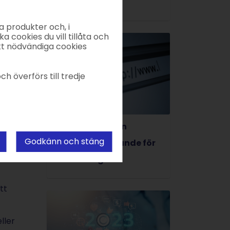
e-postsignatur
a produkter och, i
ka cookies du vill tillåta och
kt nödvändiga cookies
ch överförs till tredje
Därför är en egen
Godkänn och stäng
hemsida avgörande för
ditt företag
tt
ller