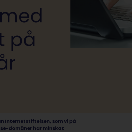
t med
t på
år
n Internetstiftelsen, som vi på
a .se-domäner har minskat