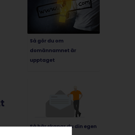
Så gör du om
domännamnet är
upptaget
t
Så här skapar du din egen