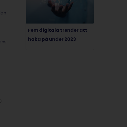
dan
Fem digitala trender att
haka på under 2023
ens
O