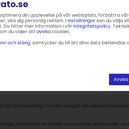
g du har ett företag, ett
rato.se
l förverkliga. Genom att äga ditt
umärke.
 optimera din upplevelse på vår webbplats, förbättra vår
, visa dig personlig reklam. I
Inställningar
kan du välja vil
. Du hittar mer information i vår
integritetspolicy
. Teknis
tå fördelarna med att ha en egen
om du väljer att
avvisa
cookies.
namn. Speciellt när en
igt att tänka kreativt och hitta
nn och stäng
' samtycker du till att dina data behandlas o
.
väga för att skapa en egen
get domännamn?
Avvisa
ätt att komma ihåg och som speglar din verksamhet på e
ptaget, testa med en annan toppdomän, exempelvis .nu e