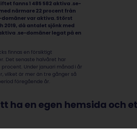
iftet fanns 1 485 582 aktiva .se-
 med närmare 22 procent från
e-domäner var aktiva. Störst
h 2019, då antalet sjönk med
 aktiva .se-domäner legat på en
s finnas en försiktigt
r. Det senaste halvåret har
 procent. Under januari månad i år
, vilket är mer än tre gånger så
riod föregående år.
 att ha en egen hemsida och et
kapa en seriös bild och stärka