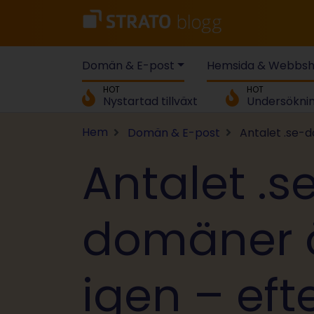
Domän & E-post
Hemsida & Webbs
HOT
HOT
Nystartad tillväxt
Undersökni
Hem
Domän & E-post
Antalet .se-d
Antalet .s
domäner 
igen – efte