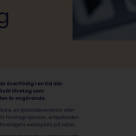
ag
är överflödig i en tid där
åväl företag som
 den är avgörande.
kare, en tjänsteleverantör eller
tt företags tjänster, erbjudanden
ka företagets webbplats på nätet.