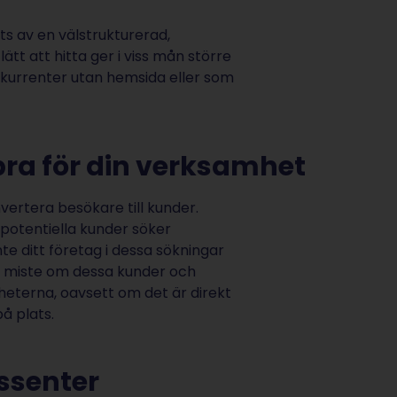
s av en välstrukturerad,
ätt att hitta ger i viss mån större
kurrenter utan hemsida eller som
bra för din verksamhet
vertera besökare till kunder.
r potentiella kunder söker
nte ditt företag i dessa sökningar
 gå miste om dessa kunder och
heterna, oavsett om det är direkt
å plats.
essenter