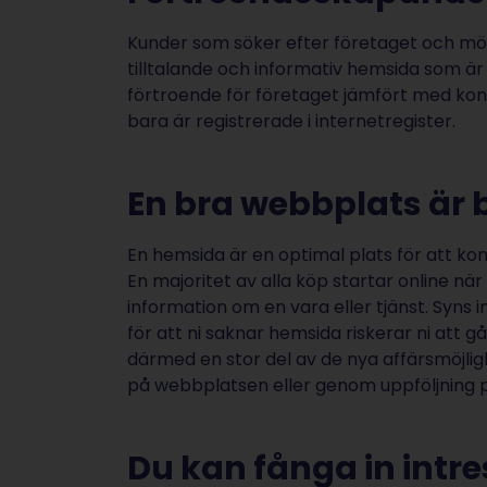
Kunder som söker efter företaget och möt
tilltalande och informativ hemsida som är l
förtroende för företaget jämfört med kon
bara är registrerade i internetregister.
En bra webbplats är 
En hemsida är en optimal plats för att kon
En majoritet av alla köp startar online nä
information om en vara eller tjänst. Syns i
för att ni saknar hemsida riskerar ni att
därmed en stor del av de nya affärsmöjlig
på webbplatsen eller genom uppföljning p
Du kan fånga in intr