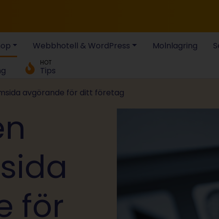
hop
Webbhotell & WordPress
Molnlagring
S
HOT
ng
Tips
msida avgörande för ditt företag
en
sida
 för