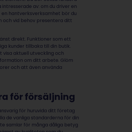
a intresserade av: om du driver en
r en hantverksverksamhet bör du
m och vid behov presentera ditt
änst direkt. Funktioner som ett
a kunder tillbaka till din butik.
 visa aktuell utveckling och
nformation om ditt arbete. Glöm
otorer och att även använda
a för försäljning
nsvarig för huruvida ditt företag
ylla de vanliga standarderna för din
 inte samlar för många dåliga betyg
främst av kvaliteten som du