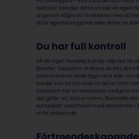
För företagare – inte bara de inom ovan 
sektorer betyder detta en sak: en egen he
vi igenom några av fördelarna med att h
du är egenföretagande eller driver en lit
Du har full kontroll
På din egen hemsida kan du välja hur du vi
tjänster. Dessutom drabbas du inte lika h
plattformarna skulle ligga nere eller om d
kunder kan fortfarande ta del av informa
Dessutom har en webbplats vanligtvis stöd
det gäller att lösa problem, återställa e
europeiskt webbhotell med datacenter i E
strikt dataskydd.
Förtroendeskapande