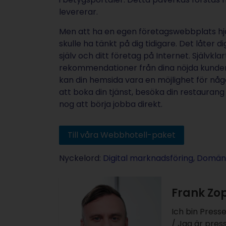
levererar.
Men att ha en egen företagswebbplats hjä
skulle ha tänkt på dig tidigare. Det låter d
själv och ditt företag på Internet. Självkl
rekommendationer från dina nöjda kunder
kan din hemsida vara en möjlighet för någo
att boka din tjänst, besöka din restaurang 
nog att börja jobba direkt.
Till våra Webbhotell-paket
Nyckelord:
Digital marknadsföring
,
Domän
Frank Zo
Ich bin Press
/ Jag är pre