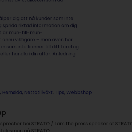
lper dig att nå kunder som inte
ig sprida riktad information om dig
art är mun-till-mun-
 ännu viktigare – men även här
n som inte känner till ditt företag
eller handla i din affär. Anledning
,
Hemsida
,
Nettotillväxt
,
Tips
,
Webbshop
pp
esprecher bei STRATO / I am the press speaker of STRAT
sstalesman på STRATO.