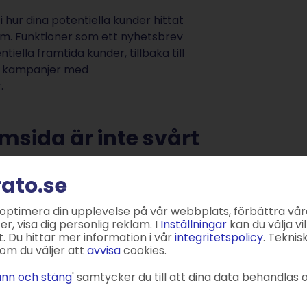
i hur dina potentiella kunder hittat
dem. Funktioner som ett nyhetsbrev
tiella framtida kunder, tillbaka till
de kampanjer med
r.
msida är inte svårt
pa en egen hemsida på grund av för
rato.se
kan du andas ut: STRATO hjälper dig
 till exempel med
sitebuilder
eller
 optimera din upplevelse på vår webbplats, förbättra vår
rdPress-paket
som du kan
, visa dig personlig reklam. I
Inställningar
kan du välja vil
platser. Eller så väljer du helt
. Du hittar mer information i vår
integritetspolicy
. Teknis
om du väljer att
avvisa
cookies.
keten
för att skapa och ladda upp
skt webbplats-CMS.
nn och stäng
' samtycker du till att dina data behandlas o
är billiga och nybörjarvänliga. Du