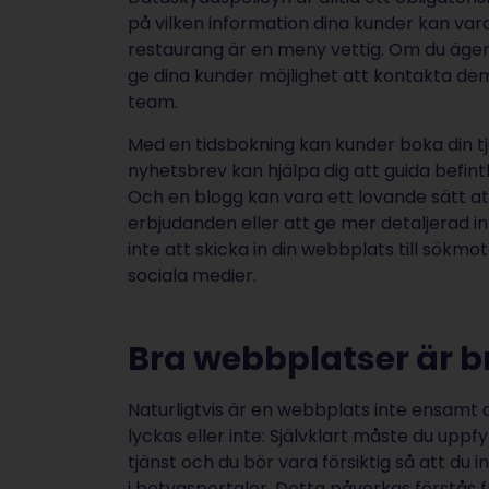
på vilken information dina kunder kan var
restaurang är en meny vettig. Om du äge
ge dina kunder möjlighet att kontakta de
team.
Med en tidsbokning kan kunder boka din tj
nyhetsbrev kan hjälpa dig att guida befintlig
Och en blogg kan vara ett lovande sätt att
erbjudanden eller att ge mer detaljerad i
inte att skicka in din webbplats till sökm
sociala medier.
Bra webbplatser är br
Naturligtvis är en webbplats inte ensamt a
lyckas eller inte: Självklart måste du uppf
tjänst och du bör vara försiktig så att du
i betygsportaler. Detta påverkas förstås 