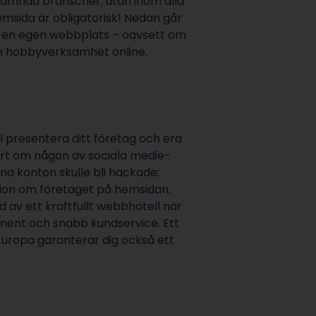
nämnda branscher, utan inom alla
msida är obligatorisk! Nedan går
a en egen webbplats – oavsett om
en hobbyverksamhet online.
ll presentera ditt företag och era
årt om någon av sociala medie-
ina konton skulle bli hackade:
tion om företaget på hemsidan.
 av ett kraftfullt webbhotell när
lement och snabb kundservice. Ett
uropa garanterar dig också ett