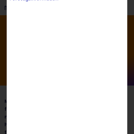
25.06.2024
4 Min
Med den nya hemsidebyggaren SmartWebsite
från STRATO behöver du endast ange några
nyckelord för att skapa en egen skräddarsydd
hemsida. En AI-driven SEO-assistent, verktyg
för att skapa bilder och text till din webbplats