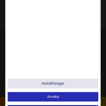
Webbhotell, Molnlagring, Webbshop & Server
Inställningar
Avvisa