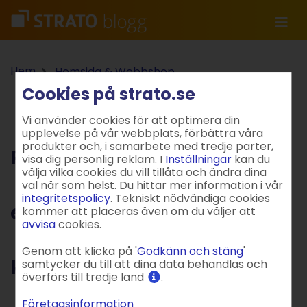
Hem
Hemsida & Webbshop
Produktnyhet: Skapa en egen hemsida på några
Cookies på strato.se
klick
Vi använder cookies för att optimera din
upplevelse på vår webbplats, förbättra våra
produkter och, i samarbete med tredje parter,
Produktnyhet: Skapa en
visa dig personlig reklam. I
Inställningar
kan du
välja vilka cookies du vill tillåta och ändra dina
val när som helst. Du hittar mer information i vår
integritetspolicy
. Tekniskt nödvändiga cookies
egen hemsida på några
kommer att placeras även om du väljer att
avvisa
cookies.
Genom att klicka på '
Godkänn och stäng
'
klick
samtycker du till att dina data behandlas och
överförs till tredje land
.
Företagsinformation