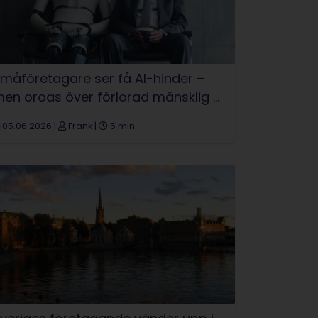
måföretagare ser få AI-hinder –
en oroas över förlorad mänsklig ...
05.06.2026
|
Frank
|
5 min.