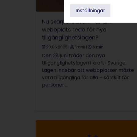
Inställningar
Nu skärps kraven – är din
webbplats redo för nya
tillgänglighetslagen?
23.06.2025
|
Frank
|
6 min.
Den 28 juni träder den nya
tillgänglighetslagen i kraft i Sverige.
Lagen innebär att webbplatser måste
vara tillgängliga för alla – särskilt för
personer ...