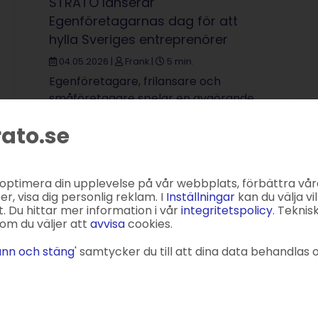
STRATO lanserar
Egenföretagarnas dag för att
hylla Sveriges entreprenörer
04.05.2026
|
Frank
|
5 min.
Egenföretagare, frilansare och
småföretagare spelar en avgörande
roll för svensk ekonomi. De skapar
rato.se
jobb, driver innovation och bidrar till
tillväxt i hela ...
 optimera din upplevelse på vår webbplats, förbättra vår
, visa dig personlig reklam. I
Inställningar
kan du välja vil
. Du hittar mer information i vår
integritetspolicy
. Teknis
om du väljer att
avvisa
cookies.
nn och stäng
' samtycker du till att dina data behandlas o