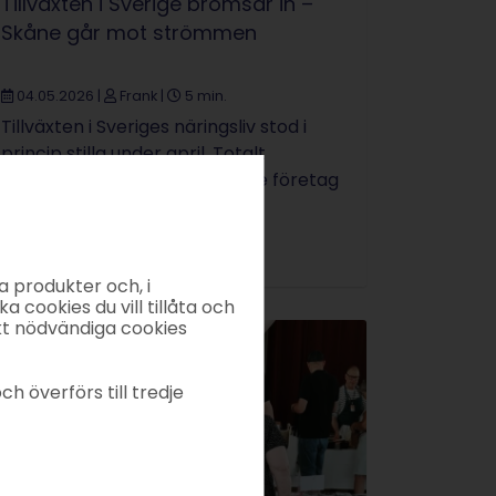
Tillväxten i Sverige bromsar in –
Skåne går mot strömmen
04.05.2026
|
Frank
|
5 min.
Tillväxten i Sveriges näringsliv stod i
princip stilla under april. Totalt
minskade antalet registrerade företag
i landet med 25 företag, vilket
motsvarar en ...
a produkter och, i
ka cookies du vill tillåta och
kt nödvändiga cookies
ch överförs till tredje