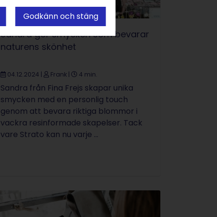
Godkänn och stäng
Sandra gör smycken som bevarar
naturens skönhet
04.12.2024
|
Frank
|
4 min.
Sandra från Fina Frejs skapar unika
smycken med en personlig touch
genom att bevara riktiga blommor i
vackra resinformade skapelser. Tack
vare Strato kan nu varje ...