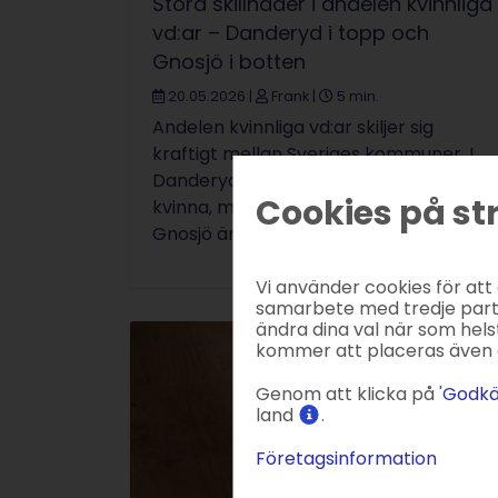
Stora skillnader i andelen kvinnliga
vd:ar – Danderyd i topp och
Gnosjö i botten
20.05.2026
|
Frank
|
5 min.
Andelen kvinnliga vd:ar skiljer sig
kraftigt mellan Sveriges kommuner. I
Danderyd är närmare var tredje vd en
Cookies på st
kvinna, medan motsvarande siffra i
Gnosjö är ...
Vi använder cookies för att
samarbete med tredje parter
ändra dina val när som helst
kommer att placeras även 
Genom att klicka på '
Godkä
land
.
Företagsinformation