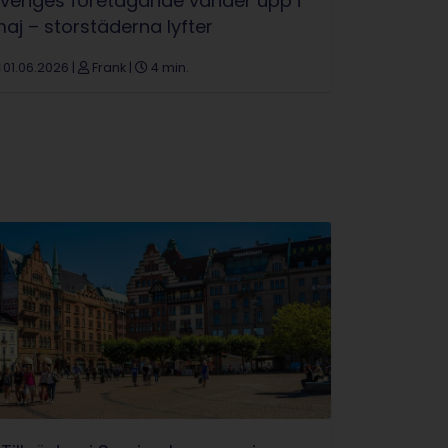
veriges företagande vänder upp i
aj – storstäderna lyfter
01.06.2026
|
Frank
|
4 min.