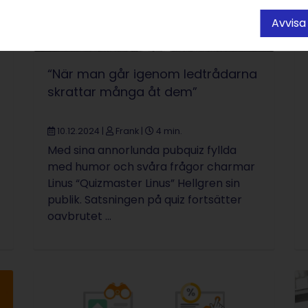
Avvisa
“När man går igenom ledtrådarna
skrattar många åt dem”
10.12.2024
|
Frank
|
4 min.
Med sina annorlunda pubquiz fyllda
med humor och svåra frågor charmar
Linus “Quizmaster Linus” Hellgren sin
publik. Satsningen på quiz fortsätter
oavbrutet ...