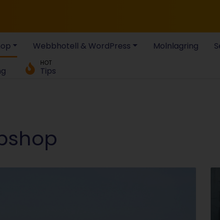
hop
Webbhotell & WordPress
Molnlagring
S
HOT
ng
Tips
bshop