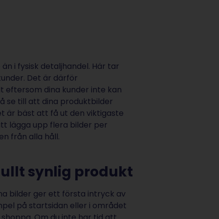
n i fysisk detaljhandel. Här tar
under. Det är därför
llt eftersom dina kunder inte kan
 se till att dina produktbilder
et är bäst att få ut den viktigaste
t lägga upp flera bilder per
n från alla håll.
ullt synlig produkt
 bilder ger ett första intryck av
mpel på startsidan eller i området
 shoppa. Om du inte har tid att