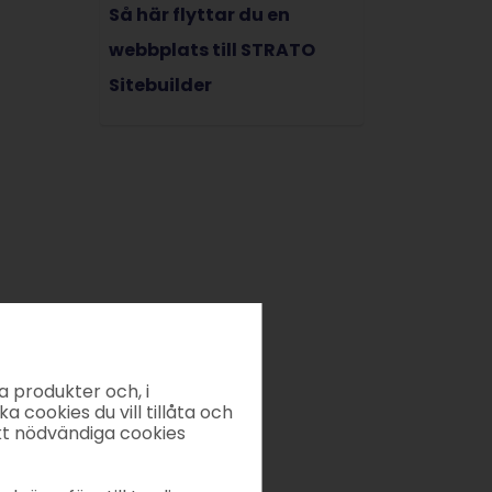
Så här flyttar du en
webbplats till STRATO
Sitebuilder
a produkter och, i
ka cookies du vill tillåta och
kt nödvändiga cookies