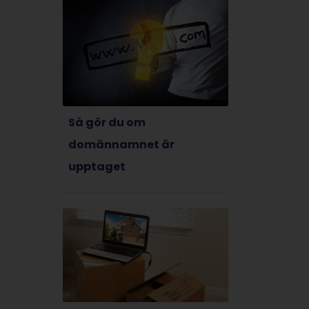
Så gör du om
domännamnet är
upptaget