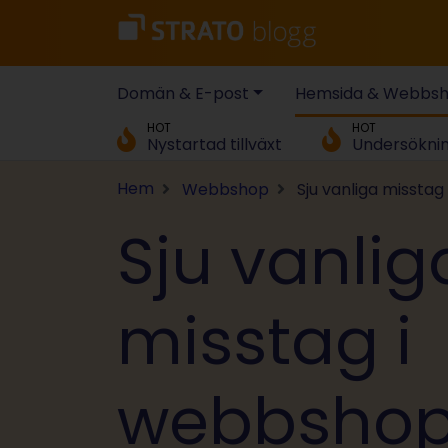
Domän & E-post
Hemsida & Webbs
HOT
HOT
Nystartad tillväxt
Undersökni
Hem
Webbshop
Sju vanliga missta
Sju vanlig
misstag i
webbshop