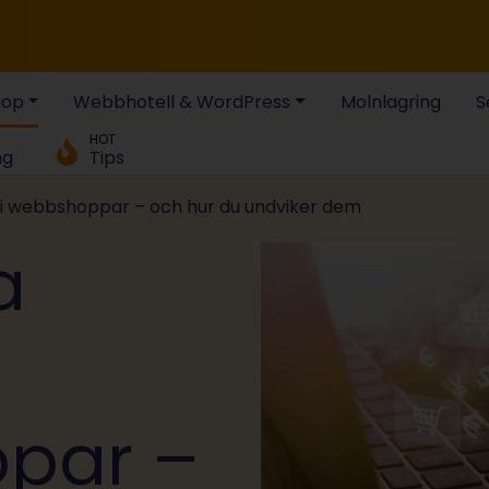
hop
Webbhotell & WordPress
Molnlagring
S
HOT
ng
Tips
g i webbshoppar – och hur du undviker dem
a
par –