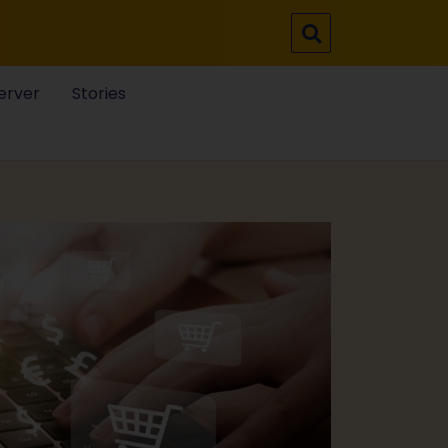
erver
Stories