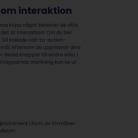
 om interaktion
nna köpa något behöver de ofta
 ordet är interaktion! Om du ber
. Så kallade call-to-action-
amål, eftersom de uppmanar dina
 dessa knappar till andra sidor i
). Knapparnas märkning kan se ut
ljincitament i form av förmåner.
 såsom: