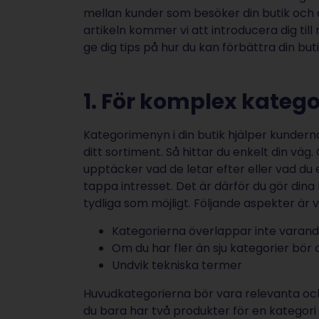
mellan kunder som besöker din butik och 
artikeln kommer vi att introducera dig ti
ge dig tips på hur du kan förbättra din buti
1. För komplex katego
Kategorimenyn i din butik hjälper kundern
ditt sortiment. Så hittar du enkelt din vä
upptäcker vad de letar efter eller vad d
tappa intresset. Det är därför du gör din
tydliga som möjligt. Följande aspekter är v
Kategorierna överlappar inte varan
Om du har fler än sju kategorier bö
Undvik tekniska termer
Huvudkategorierna bör vara relevanta o
du bara har två produkter för en kategori