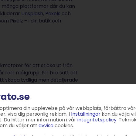
t många plattformar där du kan
nkluderar
Unsplash
,
Pexels
och
om Pixelz – i din butik och
ökmotorer för att sticka ut från
år rätt målgrupp. Ett bra sätt att
tt skapa tydliga men detaljerade
rato.se
cken och helst även
gument, det vill säga så kallade
 optimera din upplevelse på vår webbplats, förbättra vår
, visa dig personlig reklam. I
Inställningar
kan du välja vil
. Du hittar mer information i vår
integritetspolicy
. Teknis
vända rätt nyckelord och
om du väljer att
avvisa
cookies.
rtikeln om att förbättra din SEO-