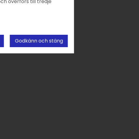
ch överförs till tredje
Godkänn och stäng