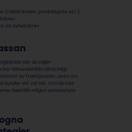
ier (rabattkoder, produktprov etc.)
etsbrev
n via nyhetsbrev
 kassan
ngkänsla när du väljer
ör tillhandahålla tillräckligt
antörer av frakttjänster, även om
na kunder ett val här. Om de inte
kommer beställa någon annanstans
mogna
tegier