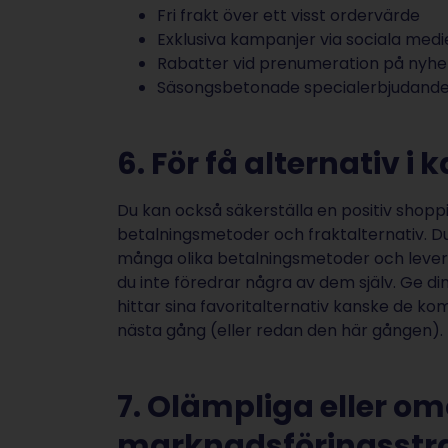
Fri frakt över ett visst ordervärde
Exklusiva kampanjer via sociala med
Rabatter vid prenumeration på nyh
Säsongsbetonade specialerbjudande
6. För få alternativ i
Du kan också säkerställa en positiv shoppi
betalningsmetoder och fraktalternativ. Du b
många olika betalningsmetoder och lever
du inte föredrar några av dem själv. Ge di
hittar sina favoritalternativ kanske de 
nästa gång (eller redan den här gången).
7. Olämpliga eller o
marknadsföringsstra