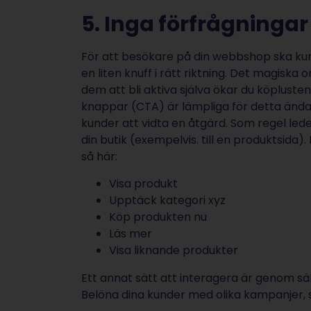
5. Inga förfrågningar
För att besökare på din webbshop ska ku
en liten knuff i rätt riktning. Det magiska
dem att bli aktiva själva ökar du köplusten
knappar (CTA) är lämpliga för detta änd
kunder att vidta en åtgärd. Som regel leder
din butik (exempelvis. till en produktsida
så här:
Visa produkt
Upptäck kategori xyz
Köp produkten nu
Läs mer
Visa liknande produkter
Ett annat sätt att interagera är genom sä
Belöna dina kunder med olika kampanjer,