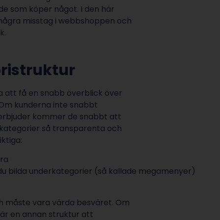
de som köper något. I den här
ll några misstag i webbshoppen och
k.
ristruktur
a att få en snabb överblick över
g. Om kunderna inte snabbt
u erbjuder kommer de snabbt att
a kategorier så transparenta och
iktiga:
dra
r du bilda underkategorier (så kallade megamenyer)
ch måste vara värda besväret. Om
 är en annan struktur att