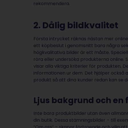
rekommendera.
2. Dålig bildkvalitet
Första intrycket räknas nästan mer online ä
ett köpbeslut i genomsnitt bara några sek
högkvalitativa bilder är ett måste. Specie
röra eller undersöka produkterna online. Så
visar alla viktiga kriterier för produkten. D
informationen ur dem. Det hjälper också at
produkt så att dina kunder redan kan se de
Ljus bakgrund och en f
Inte bara produktbilder utan även allmänna
din butik. Dessa stämningsbilder – till exe
”Om oss” – skapar förtroende och vilja att