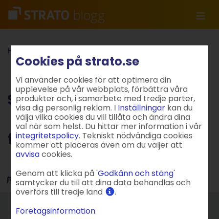
Hem
FöretagarAllsvenskan
Cookies på strato.se
Stor ökning av svenska företag i februari
Vi använder cookies för att optimera din
upplevelse på vår webbplats, förbättra våra
Stor ökning av svenska
produkter och, i samarbete med tredje parter,
visa dig personlig reklam. I
Inställningar
kan du
välja vilka cookies du vill tillåta och ändra dina
val när som helst. Du hittar mer information i vår
företag i februari
integritetspolicy
. Tekniskt nödvändiga cookies
kommer att placeras även om du väljer att
avvisa
cookies.
Genom att klicka på '
Godkänn och stäng
'
03.03.2026
4 Min
samtycker du till att dina data behandlas och
överförs till tredje land
.
Företagsinformation