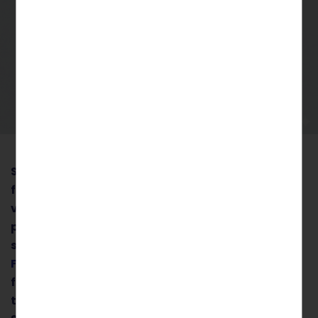
Svenskt näringsliv fortsätter att växa. I
februari ökade antalet företag med 3 957,
vilket motsvarar en nettotillväxt på 0,37
procent jämfört med januari. Det visar vår
senaste sammanställning på
FöretagarAllsvenskan.se
, baserad på statistik
från Bolagsverket. Samtliga regioner noterade
tillväxt, med Västra Götaland, Uppsala och