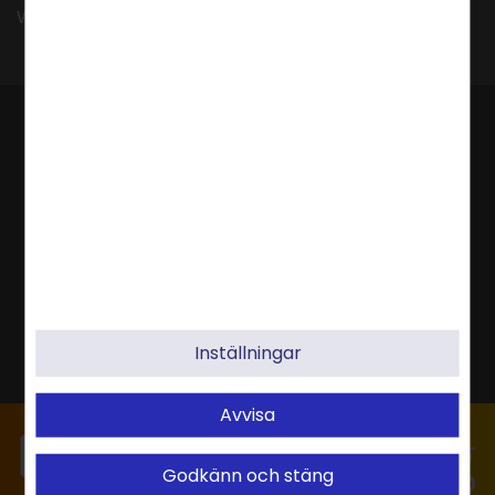
Webbhotell, Molnlagring, Webbshop & Server
Inställningar
Avvisa
Godkänn och stäng