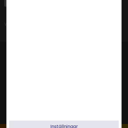
Webbhotell, Molnlagring, Webbshop & Server
Inställningar