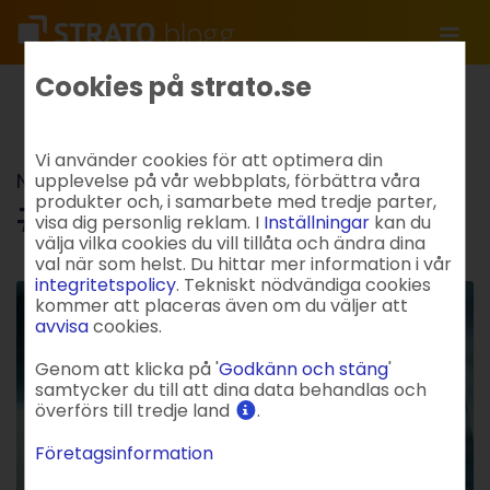
Cookies på strato.se
Hem
#Nyheter
Vi använder cookies för att optimera din
Nyckelord
upplevelse på vår webbplats, förbättra våra
#Nyheter
produkter och, i samarbete med tredje parter,
visa dig personlig reklam. I
Inställningar
kan du
välja vilka cookies du vill tillåta och ändra dina
val när som helst. Du hittar mer information i vår
integritetspolicy
. Tekniskt nödvändiga cookies
kommer att placeras även om du väljer att
avvisa
cookies.
Genom att klicka på '
Godkänn och stäng
'
samtycker du till att dina data behandlas och
överförs till tredje land
.
Företagsinformation