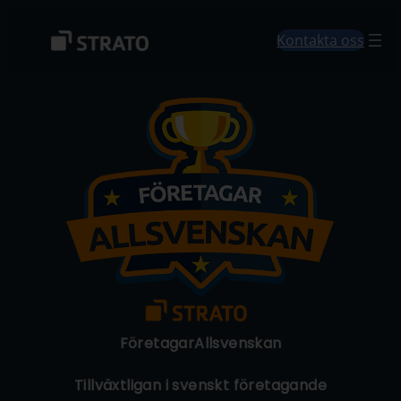
Hoppa
till
Kontakta oss
innehåll
FöretagarAllsvenskan
Tillväxtligan i svenskt företagande