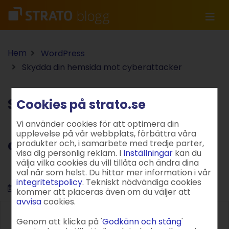
Hem
WordPress
Skydda din hemsida mot cyberattacker
Skydda din hemsida mot
Cookies på strato.se
Vi använder cookies för att optimera din
upplevelse på vår webbplats, förbättra våra
cyberattacker
produkter och, i samarbete med tredje parter,
visa dig personlig reklam. I
Inställningar
kan du
välja vilka cookies du vill tillåta och ändra dina
val när som helst. Du hittar mer information i vår
integritetspolicy
. Tekniskt nödvändiga cookies
31.01.2024
7 Min
kommer att placeras även om du väljer att
avvisa
cookies.
Genom att klicka på '
Godkänn och stäng
'