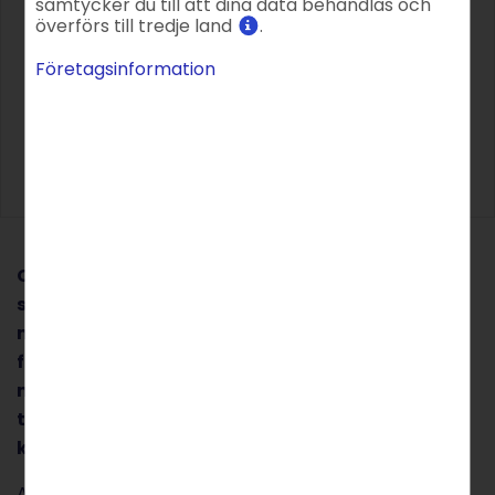
samtycker du till att dina data behandlas och
överförs till tredje land
.
Företagsinformation
Cyberattacker blir allt vanligare, och den
senaste tiden har såväl svenska företag som
myndigheter drabbats. Men även mindre
företag och webbplatser kan vara hackarnas
måltavlor. I den här bloggen går vi igenom fem
tips för hur även den med begränsade resurser
kan skydda sin webbplats mot cyberattacker.
Antalet cyberattacker har ökat de senaste åren.