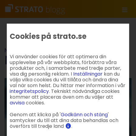
Hem
Nettotillväxt
Cookies på strato.se
Nyckelord
Nettotillväxt
Vi använder cookies för att optimera din
upplevelse på vår webbplats, förbättra våra
produkter och, i samarbete med tredje parter,
visa dig personlig reklam. I
Inställningar
kan du
välja vilka cookies du vill tillåta och ändra dina
val när som helst. Du hittar mer information i vår
integritetspolicy
. Tekniskt nödvändiga cookies
kommer att placeras även om du väljer att
avvisa
cookies.
Genom att klicka på '
Godkänn och stäng
'
samtycker du till att dina data behandlas och
överförs till tredje land
.