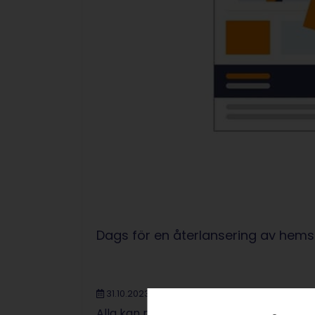
Dags för en återlansering av hem
31.10.2023
|
Frank
|
12 min.
Alla kan må bra av lite förnyelse iblan