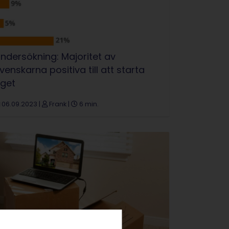
ndersökning: Majoritet av
venskarna positiva till att starta
eget
06.09.2023
|
Frank
|
6 min.