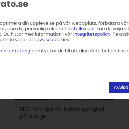
rato.se
era sin hemsida på nytt? I den ...
S
S
 optimera din upplevelse på vår webbplats, förbättra vår
, visa dig personlig reklam. I
Inställningar
kan du välja vil
. Du hittar mer information i vår
integritetspolicy
. Teknis
om du väljer att
avvisa
cookies.
nn och stäng
' samtycker du till att dina data behandlas o
Avvisa
SEO: fem tips för bättre synlighet
på Google