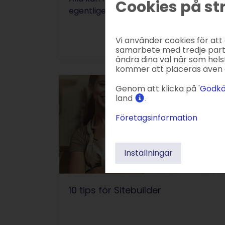
Cookies på st
egentligen dags att designa om och lans
Vi använder cookies för att
samarbete med tredje parter
ändra dina val när som helst
kommer att placeras även 
Genom att klicka på '
Godkä
land
.
Företagsinformation
Inställningar
10 tips för Sitebuilder