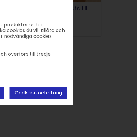
å här flyttar du en webbplats till
TRATO Sitebuilder
a produkter och, i
06.06.2023
|
Frank
|
5 min.
ka cookies du vill tillåta och
kt nödvändiga cookies
ch överförs till tredje
Godkänn och stäng