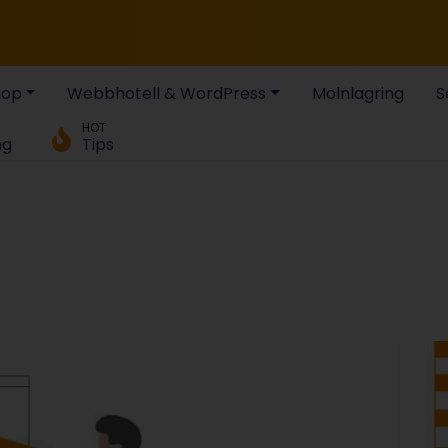
hop
Webbhotell & WordPress
Molnlagring
S
HOT
ng
Tips