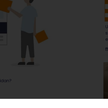
U
s
sidan?
d - det gäller även webbplatser. Men när är det