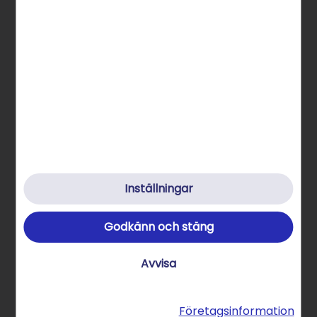
Om STRATO produkter
Hjälp & Kontakt
Integritetspolicy
Cookies
Inställningar
Inställningar för cookies
Affärsvillkor
Godkänn och stäng
Imprint
Avvisa
Ångra avtalet här
Företagsinformation
© 2026 STRATO GmbH