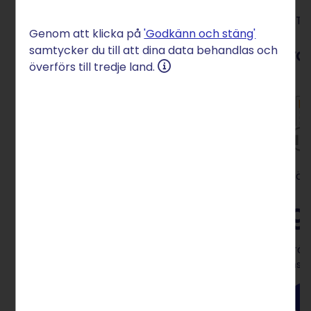
STRATO
ST
Genom att klicka på
'Godkänn och stäng'
samtycker du till att dina data behandlas och
marketingRadar
ra
överförs till tredje land.
Kom igång med digital
Sök
marknadsföring
9
9
kr/mån
från
Insta
från
Installation: 0 kr