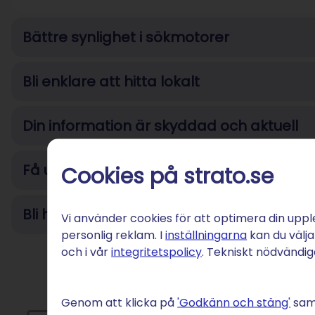
Bättre synlighet i sökmotorer
Bli enklare att hitta lokalt
Din information är skyddad och aktuell
Få uppdateringar om kundomdömen
Cookies på strato.se
Bli hittad även utan en egen webbplats
Vi använder cookies för att optimera din uppl
personlig reklam. I
inställningarna
kan du välja
och i vår
integritetspolicy
. Tekniskt nödvändi
Genom att klicka på
'Godkänn och stäng'
samt