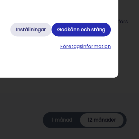
förslag för din webbplats
ger konkreta optimeringsförslag. Dessutom jämförs
du ligger till. Tack vare smarta notiser får du
Inställningar
Godkänn och stäng
och kan agera snabbt.
Företagsinformation
1 månad
12 månader