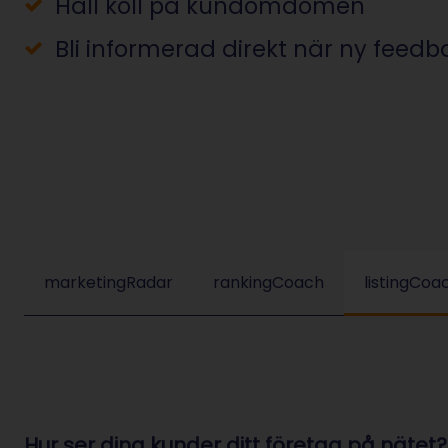
Håll koll på kundomdömen
Bli informerad direkt när ny feed
marketingRadar
rankingCoach
listingCoa
Hur ser dina kunder ditt företag på nätet?