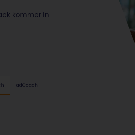
back kommer in
ch
adCoach