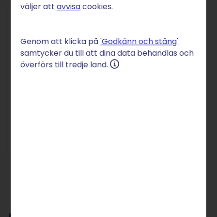
väljer att
avvisa
cookies.
E-POST
Genom att klicka på
'Godkänn och stäng'
Advanced
samtycker du till att dina data behandlas och
överförs till tredje land.
1
kr/mån
12 månader
därefter 39 kr mån
Installation: 0 kr
Till erbjudandet
Priser exkl. moms.
Innehållsförteckning