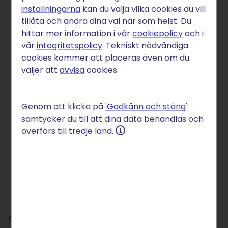
Vad är en server och varför är
inställningarna
kan du välja vilka cookies du vill
Vad används en server till?
tillåta och ändra dina val när som helst. Du
den viktig för internet?
Vad kostar en server?
hittar mer information i vår
cookiepolicy
och i
Hur säker är en server?
vår
integritetspolicy
. Tekniskt nödvändiga
cookies kommer att placeras även om du
Serverns roll i framtiden – det säger
väljer att
avvisa
cookies.
experterna
Kraftfull server – för alla behov
Genom att klicka på
'Godkänn och stäng'
samtycker du till att dina data behandlas och
överförs till tredje land.
Om du någonsin har använt internet så har du