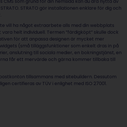
s CMS som grund för din hemsida kan du dra nytta av
STRATO. STRATO gör installationen enklare för dig och
.
te vill ha något extraarbete alls med din webbplats
ara helt individuell. Termen ”färdigköpt” skulle dock
nativen för att anpassa designen är mycket mer
idgets (små tilläggsfunktioner som enkelt dras in på
r, anslutning till sociala medier, en bokningstjänst, en
na får ett mervärde och gärna kommer tillbaka till
postkonton tillsammans med sitebuildern. Dessutom
rligen certifieras av TÜV i enlighet med ISO 27001.