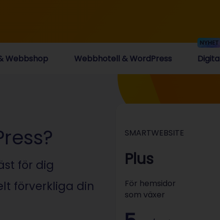
 & Webbshop
Webbhotell & WordPress
Digit
Press?
SMARTWEBSITE
Plus
st för dig
För hemsidor
lt förverkliga din
som växer