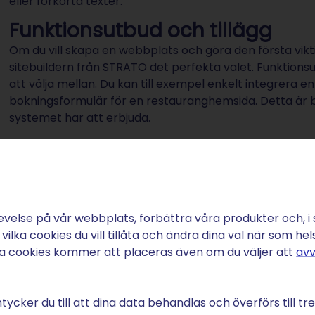
eller förkorta texter.
Funktionsutbud och tillägg
Om du vill skapa en webbplats och göra den första vikti
sitebuildern från STRATO det perfekta valet. Funktions
att välja mellan. Du kan till exempel enkelt integrera en
bokningsformulär för en restauranghemsida. Detta är 
systemet har att erbjuda.
En webbplats med mycket komplexa funktioner som är särs
möjlig med webbsidebyggaren. Men frågan är om du fakt
exempel driver en läkarmottagning och i första hand v
ditt tjänsteutbud är möjligheterna som webbplatsbyggar
evelse på vår webbplats, förbättra våra produkter och, i
Till Sitebuilder
 vilka cookies du vill tillåta och ändra dina val när som hel
ga cookies kommer att placeras även om du väljer att
avv
ycker du till att dina data behandlas och överförs till tre