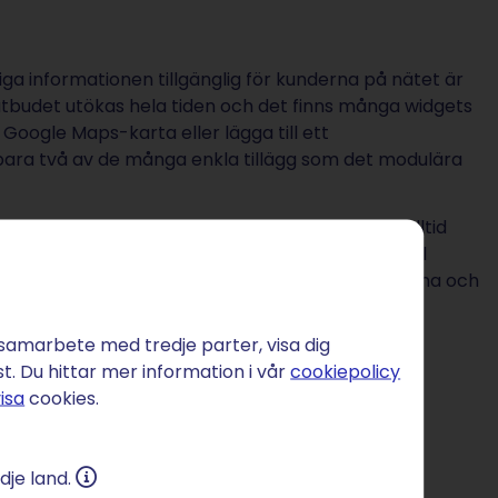
ga informationen tillgänglig för kunderna på nätet är
utbudet utökas hela tiden och det finns många widgets
 Google Maps-karta eller lägga till ett
bara två av de många enkla tillägg som det modulära
kilt anpassad till ditt företag är dock inte alltid
iskt behöver sådana extrafunktioner. Om du till
ill informera dina patienter om mottagningstiderna och
en erbjuder helt tillräckliga.
 samarbete med tredje parter, visa dig
st. Du hittar mer information i vår
cookiepolicy
isa
cookies.
dje land.