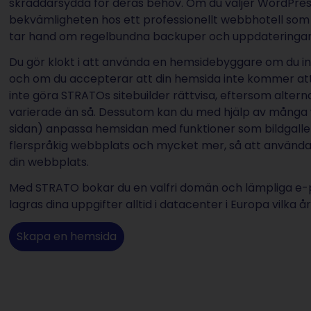
skräddarsydda för deras behov. Om du väljer WordPres
bekvämligheten hos ett professionellt webbhotell som 
tar hand om regelbundna backuper och uppdateringar
Du gör klokt i att använda en hemsidebyggare om du in
och om du accepterar att din hemsida inte kommer att v
inte göra STRATOs sitebuilder rättvisa, eftersom alter
varierade än så. Dessutom kan du med hjälp av många w
sidan) anpassa hemsidan med funktioner som bildgallerie
flerspråkig webbplats och mycket mer, så att användar
din webbplats.
Med STRATO bokar du en valfri domän och lämpliga e-
lagras dina uppgifter alltid i datacenter i Europa vilka å
Skapa en hemsida