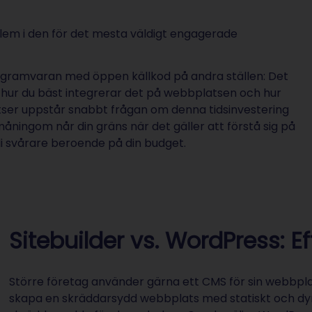
blem i den för det mesta väldigt engagerade
 programvaran med öppen källkod på andra ställen: Det
 hur du bäst integrerar det på webbplatsen och hur
tser uppstår snabbt frågan om denna tidsinvestering
åningom når din gräns när det gäller att förstå sig på
li svårare beroende på din budget.
Sitebuilder vs. WordPress: Ef
Större företag använder gärna ett CMS för sin webbpl
skapa en skräddarsydd webbplats med statiskt och dyn