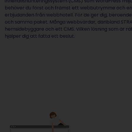
innehållshanteringssystem (CMS) som WordPress miljo
behöver du först och främst ett webbutrymme och en d
erbjudanden från webbhotell. För de ger dig, beroen
och samma paket. Många webbvärdar, däribland STRATO
hemsidebyggare och ett CMS. Vilken lösning som är rät
hjälper dig att fatta ett beslut.