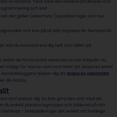
et av arbetet. Tack vare den intuitiva strukturen och
programmering och kod.
n när det gäller (säkerhets-)uppdateringar och nya
a designmallar och kan på så sätt anpassa din hemsida till
jer kan du koncentrera dig helt och hållet på
 sedan de första enkla versionerna och erbjuder nu
 det möjligt för nästan vem som helst att skapa en enkel
 hemsidebyggare hjälper dig att
skapa en webbplats
ller din hobby.
llt
ayout som passar dig. Du kan göra den unik med din
an du enkelt placera logotypen och bilderna på rätt
externa – sitebuildern gör det enkelt att förlänga