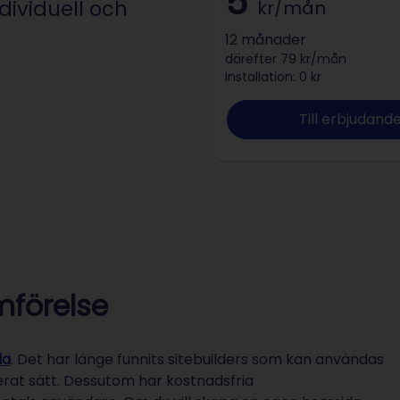
5
dividuell och
kr/mån
12 månader
därefter 79 kr/mån
Installation: 0 kr
Till erbjudand
mförelse
rum
da
. Det har länge funnits sitebuilders som kan användas
erat sätt. Dessutom har kostnadsfria