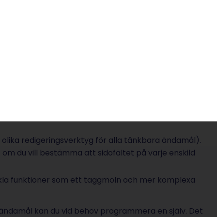
som kostar tid
dPress kan du behöva investera lite mer tid och
omma igång med din egen hemsida. Visserligen kan du
n”), men din webbplats blir individuell först när du
icksprogram).
 kan använda.
ringar än vad som är möjligt med en
ex. olika redigeringsverktyg för alla tänkbara ändamål).
. om du vill bestämma att sidofältet på varje enskild
enkla funktioner som ett taggmoln och mer komplexa
a ändamål kan du vid behov programmera en själv. Det