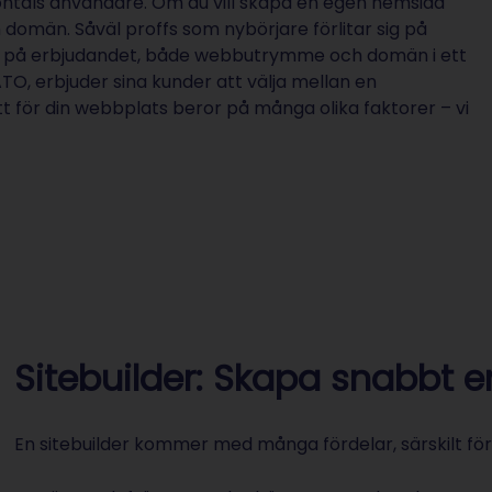
ntals användare. Om du vill skapa en egen hemsida
omän. Såväl proffs som nybörjare förlitar sig på
de på erbjudandet, både webbutrymme och domän i ett
, erbjuder sina kunder att välja mellan en
t för din webbplats beror på många olika faktorer – vi
Sitebuilder: Skapa snabbt 
En sitebuilder kommer med många fördelar, särskilt fö