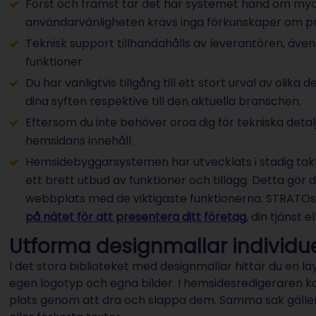
Först och främst tar det här systemet hand om myck
användarvänligheten krävs inga förkunskaper om 
Teknisk support tillhandahålls av leverantören, äve
funktioner
Du har vanligtvis tillgång till ett stort urval av olik
dina syften respektive till den aktuella branschen.
Eftersom du inte behöver oroa dig för tekniska detal
hemsidans innehåll.
Hemsidebyggarsystemen har utvecklats i stadig takt
ett brett utbud av funktioner och tillägg. Detta gör
webbplats med de viktigaste funktionerna. STRATOs
på nätet för att presentera ditt företag
, din tjänst e
Utforma designmallar individue
I det stora biblioteket med designmallar hittar du en l
egen logotyp och egna bilder. I hemsidesredigeraren k
plats genom att dra och släppa dem. Samma sak gäller t