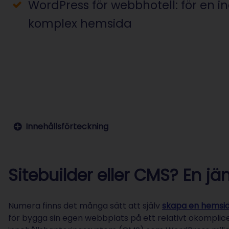
WordPress för webbhotell: för en in
komplex hemsida
Innehållsförteckning
Sitebuilder eller CMS? En jämförelse
Sitebuilder: Skapa snabbt en egen webbplats
CMS WordPress: Flexibilitet som kostar tid
Sitebuilder eller CMS? En jä
Sitebuilder vs. WordPress: Effektivitet eller spel
Alla erbjudanden från Sitebuilder
Numera finns det många sätt att själv
skapa en hemsi
för bygga sin egen webbplats på ett relativt okomplic