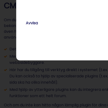
CMS WordPress: Flexibilitet 
Om du bestämmer dig för att använda ett CMS som Wor
Avvisa
bekanta dig med det mer komplexa systemet för att k
även här använda färdiga designmallar (så kallade ”tema
använder dig av designanpassningar och plugins (inst
Det finns otroligt många teman och plugins som du
Med WordPress kan du göra mer specifika designänd
webbsidebyggare.
Här har du tillgång till verktyg direkt i systemet (t.
Du kan också ta hjälp av specialiserade plugins (t.ex
sida ska ha olika innehåll).
Med hjälp av ytterligare plugins kan du integrera 
funktioner som ett helt forum.
Och om du inte kan hitta någon lämplig plugin för din