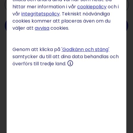
hittar mer information i vår
cookiepolicy
och i
vår
integritetspolicy
. Tekniskt nödvändiga
cookies kommer att placeras även om du
Kontrollera domän
väljer att
avvisa
cookies.
Genom att klicka på
'Godkänn och stäng'
samtycker du till att dina data behandlas och
överförs till tredje land.
DOMÄN
.se
6
kr/år
första året endast
därefter 90 kr år
Installation: 0 kr
Lägg i varukorgen